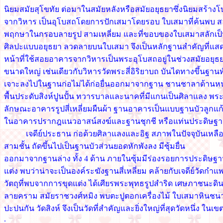
นิยมสมัยสุโขทัย ต่อมาในสมัยหลังหรือสมัยอยุธยาซึ่งนิยมสร้างโ
จากวิหาร เป็นอุโบสถโดยการปักเสมาโดยรอบ ใบเสมาที่ค้นพ
พฤกษาในกรอบลายรูป สามเหลี่ยม และที่ขอบของใบเสมาสลักเ
ศิลปะแบบอยุธยา ลวดลายบนใบเสมา จึงเป็นหลักฐานสำคัญที่แสดง
หน้าที่ใช้สอยอาคารจากวิหารเป็นพระอุโบสถอยู่ในช่วงสมัยอยุธย
ขนาดใหญ่ เช่นเดียวกับวิหารวัดพระสี่อิริยาบถ บันไดทางขึ้นฐานท
เจาะลงไปในฐานก่อไม่ได้ก่อยื่นออกมาจากฐาน ชานชาลาด้านหน้
พื้นประดับสิงห์ปูนปั้น ทวารบาลและนาคที่มีแกนเป็นศิลาแลง พร
ลักษณะอาคารรูปสี่เหลี่ยมผืนผ้า ฐานอาคารเป็นแบบฐานบัวลูกแก้
ในอาคารปรากฎแนวอาสน์สงฆ์และฐานชุกชี หรือแท่นประดิษ
เจดีย์ประธาน ก่อด้วยศิลาแลงและอิฐ สภาพในปัจจุบันเหลื
สามชั้น ถัดขึ้นไปเป็นฐานบัวส่วนยอดหักพังลง มีซุ้มยื่น
ออกมาจากฐานล่าง ทั้ง 4 ด้าน ภายในซุ้มมีร่องรอยการประดิษฐ
แต่ง พบว่าน่าจะเป็นองค์ระฆังฐานสี่เหลี่ยม คล้ายกับเจดีย์วัด
วัตถุที่พบจากการขุดแต่ง ได้เศียรพระพุทธรูปสำริด เศษภาชนะดิน
ลายคราม สมัยราชวงศ์หมิง พบตะปูตอกเครื่องไม้ ใบเสมาหินชนว
ปะปนกัน วัดสิงห์ จึงเป็นวัดที่สำคัญและยิ่งใหญ่ที่สุดวัดหนึ่
.