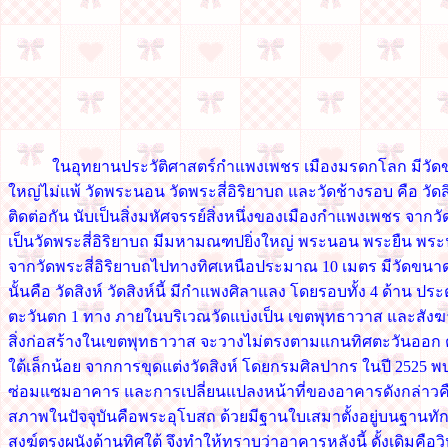
ในอุทยานประวัติศาสตร์กำแพงเพชร เมืองมรดกโลก มีวัดขนาดใ
ใหญ่ไม่แพ้ วัดพระนอน วัดพระสี่อิริยาบถ และวัดช้างรอบ คือ วัดสิงห
ติดต่อกัน นับเป็นสิ่งมหัศจรรย์สิ่งหนึ่งของเมืองกำแพงเพชร จากว
เป็นวัดพระสี่อิริยาบถ มีมหามณฑปยิ่งใหญ่ พระนอน พระยืน พระนั
จากวัดพระสี่อิริยาบถไปทางทิศเหนือประมาณ 10 เมตร มีวัดขนาดใ
นั้นคือ วัดสิงห์ วัดสิงห์นี้ มีกำแพงศิลาแลง โดยรอบทั้ง 4 ด้าน 
ตะวันตก 1 ทาง ภายในบริเวณวัดแบ่งเป็น เขตพุทธาวาส และสังฆา
สิ่งก่อสร้างในเขตพุทธาวาส จะวางไม่ตรงตามแกนทิศตะวันออก 
ใต้เล็กน้อย จากการขุดแต่งวัดสิงห์ โดยกรมศิลปากร ในปี 2525 พ
ซ่อมแซมอาคาร และการเปลี่ยนแปลงหน้าที่ของอาคารดังกล่าวคือ 
สภาพในปัจจุบันคือพระอุโบสถ ด้วยมีฐานใบเสมาตั้งอยู่บนฐา
สงฆ์ตรงผนังด้านทิศใต้ จึงทำให้ทราบว่าอาคารหลังนี้ ดั้งเดิมคื