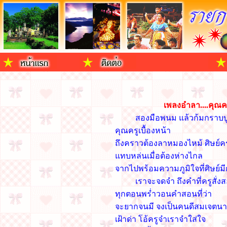
เพลงอำลา....คุณค
สองมือพนม แล้วก้มกราบบ
คุณครูเบื้องหน้า
ถึงคราวต้องลาหมองไหม้ ศิษย์ค
แทบหล่นเมื่อต้องห่างไกล
จากไปพร้อมความภูมิใจที่ศิษย์ม
เราจะจดจำ ถึงคำที่ครูสั่งส
ทุกตอนพร่ำวอนคำสอนที่ว่า
จะยากจนมี จงเป็นคนดีสมเจตนาท
เฝ้าด่า โอ้ครูจ๋าเราจำใส่ใจ