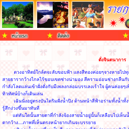
ดั่งจินตนาการ
ดวงอาทิตย์ใกล้ตจะลับขอบฟ้า แสงสีทองค่อยๆจางหายไปทุกที ใ
สายธารากว้างไกลไร้ขอบเขตช่างน่ามอง สีครามอ่อนช่างกลืนกับท้อ
กำลังโลดแล่นเข้าฝั่งดั่งกับมีเพลงกล่อมบรรเลงเร้าใจ ผู้คนค่อยๆเพ
ทิวทัศน์บ้างก็เดินเล่น
เฉันนั่งอยู่ตรงบันไดริมฝั่งน้ำปิง ด้านหน้าสีฟ้าอร่ามทั้งน้ำทั้ง
รู้สึกง่วงขึ้นมาทันที
แต่ทันใดนั้นสายตาที่กำลังจ้องสายน้ำอยู่นั้นก็เหลือบไปเห็นน
ตากว้าง....ภาพที่เห็นตรงหน้ายากเกินจะบรรยาย