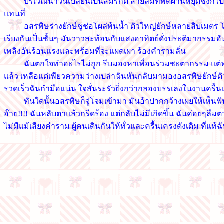
บริเวณน้ำวนเปลี่ยนเป็นสีมรกต สายลมที่พัดผ่านหยุดชงักไปทันที
แทนที่
อสรพิษร่างยักษ์ชูช่อโผล่พ้นน้ำ ตัวใหญ่ยักษ์หลายสิบเมตร 
เรียงกันเป็นชั้นๆ มันวาวสะท้อนกับแสงอาทิตย์ดั่งประติมากรร
เพลิงอันร้อนแรงและพร้อมที่จะแผดเผา ร้องคำรามลั่น
ฉันตกใจทำอะไรไม่ถูก รีบมองหาเพื่อนร่วมชะตากรรม แต่ทว่
แล้ว เหลือแต่เพียวความว่างเปล่าฉันหันกลับมามองอสรพิษยักษ์ตัวน
รวดเร็วฉันกำมือแน่น ใจสั่นระรัวยิ่งกว่ากลองบรรเลงในงานครื้นเ
ทันใดนั้นอสรพิษก็จู่โจมเข้ามา มันอ้าปากกว้างเผยให้เห็นฟันท
อ๊าย!!!! ฉันหลับตาแล้วกรีดร้อง แต่กลับไม่มีเกิดขึ้น ฉันค่อยๆลื
ไม่มีแม้เสียงคำราม ผู้คนเดินกันให้ทั่วและครื้นเครงดังเดิม ที่แท้ฉัน