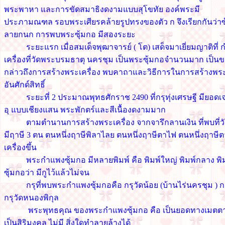
พระพาหา และการขัดสมาธิงดงามแบบสุโขทัย องค์พระมี
ประภามณฑล รอบพระเศียรคล้ายรูปทรงของตัว ก จึงเรียกกันว่าซุ
ลายกนก การพบพระซุ้มกอ มีสองระยะ
ระยะแรก เมื่อสมเด็จพุฒาจารย์ ( โต) เสด็จมาเยี่ยมญาติท
เครื่องที่วัดพระบรมธาตุ นครชุม เป็นพระซุ้มกอจำนวนมาก เป็นข
กล่าวถึงการสร้างพระเครื่อง พบคาถาและวิธีการในการสร้างพระเค
อันศักด์สิทธิ์
ระยะที่ 2 ประมาณพุทธศักราช 2490 ที่กรุทุ่งเศรษฐี มียอด
อุ แบบเชียงแสน พระพักตร์และสีเนื้องดงามมาก
ตามตำนานการสร้างพระเครื่อง จากจารึกลานเงิน ที่พบที่ว
มีฤาษี 3 ตน ตนหนึ่งฤาษีพิลาไลย ตนหนึ่งฤาษีตาไฟ ตนหนึ่งฤาษี
เครื่องขึ้น
พระกำแพงซุ้มกอ มีหลายพิมพ์ คือ พิมพ์ใหญ่ พิมพ์กลาง พ
ซุ้มกอว่า มีกูไว้แล้วไม่จน
กรุที่พบพระกำแพงซุ้มกอคือ กรุวัดน้อย (บ้านไร่นครชุม ) กร
กรุวัดหนองพิกุล
พระพุทธคุณ ของพระกำแพงซุ้มกอ คือ เป็นยอดทางเมตต
เป็นสิริมงคล ไม่มี สิ่งใดทำลายล้างได้