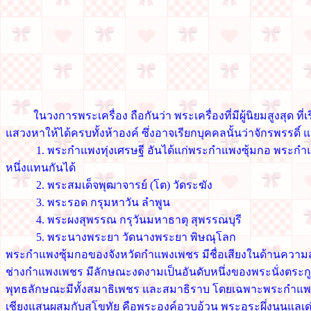
ในวงการพระเครื่อง ถือกันว่า พระเครื่องที่มีผู้นิยมสูงสุด ท
แสวงหาให้ได้ครบทั้งห้าองค์ ซึ่งอาจเรียกบุคคลนั้นว่าจักรพรรดิ์
1. พระกำแพงทุ่งเศรษฐี อันได้แก่พระกำแพงซุ้มกอ พระกำ
หนึ่งแทนกันได้
2. พระสมเด็จพุฒาจารย์ (โต) วัดระฆัง
3. พระรอด กรุมหาวัน ลำพูน
4. พระผงสุพรรณ กรุวันมหาธาตุ สุพรรณบุรี
5. พระนางพระยา วัดนางพระยา พิษณุโลก
พระกำแพงซุ้มกอของจังหวัดกำแพงเพชร มีชื่อเสียงในด้านความ
ช่างกำแพงเพชร มีลักษณะงดงามเป็นอันดับหนึ่งของพระนั่งตระกูลทุ่ง
พุทธลักษณะมีทั้งสมาธิเพชร และสมาธิราบ โดยเฉพาะพระกำแพงซ
เชียงแสนผสมกับสุโขทัย คือพระองค์อวบอ้วน พระอุระผึ่งนูนแลเด