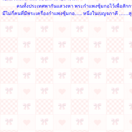
คนทั้งประเทศพากันแสวงหา พระกำแพงซุ้มกอไว้เพื่อสัก
มีไม่กี่คนที่มีพระเครื่องกำแพงซุ้มกอ….. หนึ่งในเบญจภาคี …