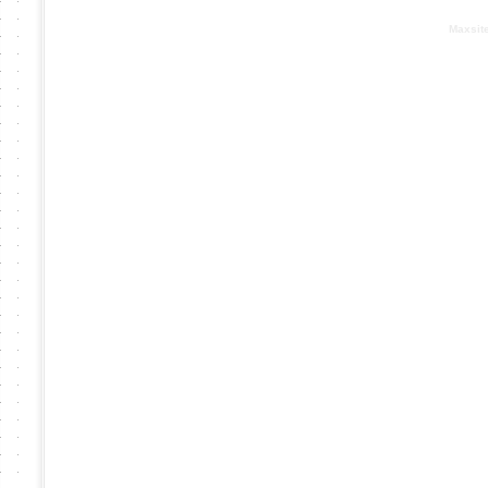
Based on :
Maxsit