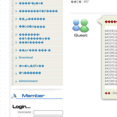
��Ҫ� : 687
����º�ؤ�ҡ�
�������Ҿ�Ԩ����
��ش������
����
��ԷԹ�Ԩ����
&#1040;&
&#1079;&
�������/
&#1082;&
��Ъ�����ѹ��
&#1074;&
���й�����
&#1073;&
&#1088;&
&#1091;&
��дҹʹ��� ���-�ͺ
&#1088;&
&#1089;&
Download
&#1073;&
&#1073;&
&#1042;&
�ŧҹ�ҧ�Ԫҡ��
&#1074;&
&#1084;&
�Դ������
&#1091;&
&#1075;&
Administrator
&#1088;&
&#1089;&
�� :
D
Username :