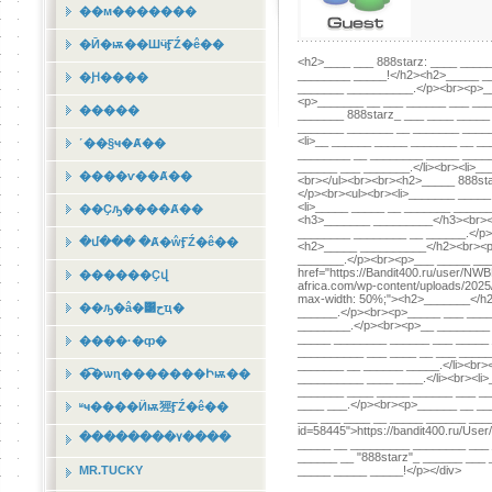
��м�������
�Ӣ�ѭ��ШӵӺŹ�ê��
<h2>____ ___ 888starz: ____ ____
________ _____!</h2><h2>_____ __
�Ԩ����
_______ __________.</p><br><p>__
<p>_______ __ ___ ______ ___ __
�����
_______ 888starz_ ___ ____ _____ 
_______ _______ __ _______ ______
<li>__ ______ _____ _______ __ _
˹��§ҹ�Ⱥ��
________ __ ________ _____ _____ 
______ ___ _______.</li><br><li>__
����ѵ��Ⱥ��
<br></ul><br><br><h2>_____ 888st
</p><br><ul><br><li>_______ _____
<li>_____ _____ __ _______ ______
��Ҫԡ����Ⱥ��
<h3>_______ _________</h3><br><
________ ________ __ ______.</p>
�մ��� �Ⱥ�ŵӺŹ�ê��
<h2>_____ __________</h2><br><p
_______.</p><br><p>___ _____ ___
href="https://Bandit400.ru/user/NWB
������Ҫվ
africa.com/wp-content/uploads/2025/0
max-width: 50%;"><h2>_______</h
��ԡ�â�͹حҵ�
______.</p><br><p>_____ ___ ___
________.</p><br><p>__ ________ 
_____ ________ ______ ___ _____ 
����·�ȹ�
__________ ___ ____ __ ___ _____
_______ __ ______ _____.</li><br>
�͡�ѡɳ�������Իѭ��
__________ ____ ____.</li><br><li
_______ ____ _____ ______ ___ __
____ ___.</p><br><p>______ __ __
ʶҹ����Ӥѭ㹵ӺŹ�ê��
___ ___ ____ __ _____ ______ _____
id=58445">https://bandit400.ru/U
��������٧����
_____ __ _________ ________ ___ 
______ __ "888starz"_ ______ ___
MR.TUCKY
_____ _____ _____!</p></div>