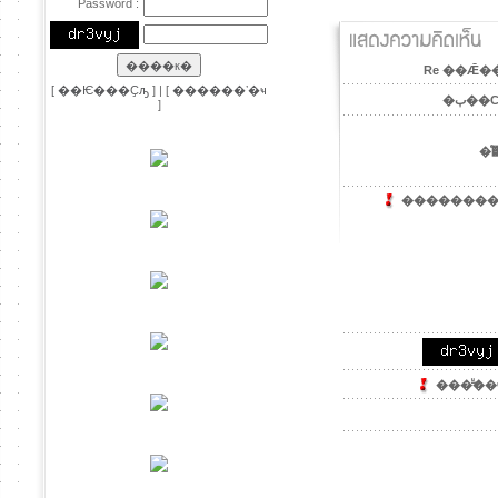
Password :
Re ��Ǣ��
[
��Ѥ���Ҫԡ
] | [
������ʼ�ҹ
�ٻ��С
]
�ͤ
��������´
���ͧ͢��ҹ