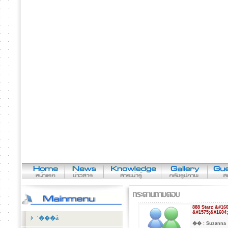
888 Starz &#16
&#1575;&#1604;
˹���á
�� :
Suzann