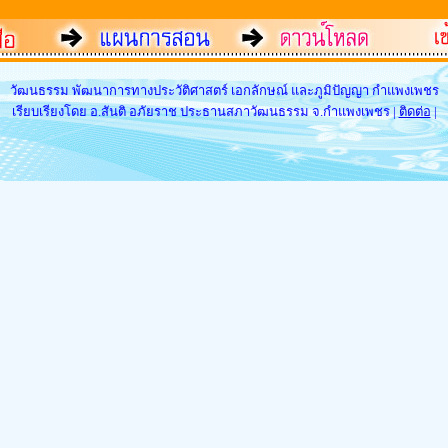
วัฒนธรรม พัฒนาการทางประวัติศาสตร์ เอกลักษณ์ และภูมิปัญญา กำแพงเพชร
เรียบเรียงโดย อ.สันติ อภัยราช ประธานสภาวัฒนธรรม จ.กำแพงเพชร |
ติดต่อ
|