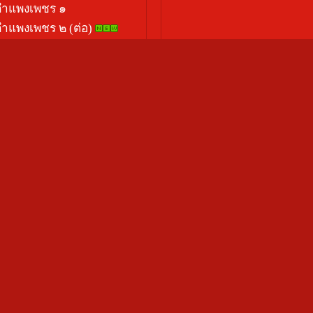
งกำแพงเพชร ๑
กำแพงเพชร ๒ (ต่อ)