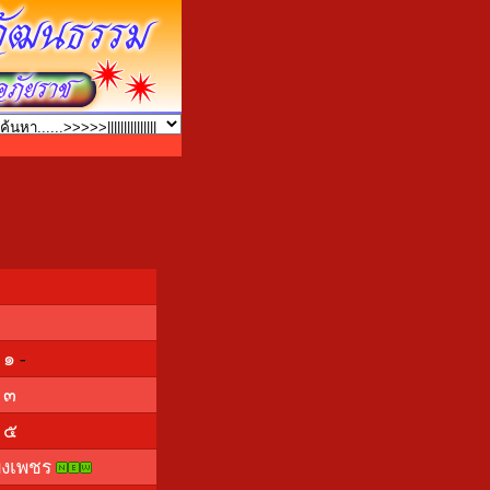
 ๑
-
 ๓
 ๕
พงเพชร